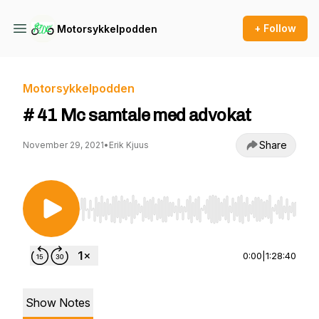
+ Follow
Motorsykkelpodden
Motorsykkelpodden
# 41 Mc samtale med advokat
Share
November 29, 2021
•
Erik Kjuus
Use Left/Right to seek, Home/End to jump to st
0:00
|
1:28:40
Show Notes