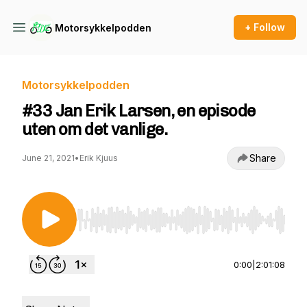
+ Follow
Motorsykkelpodden
Motorsykkelpodden
#33 Jan Erik Larsen, en episode
uten om det vanlige.
Share
June 21, 2021
•
Erik Kjuus
Use Left/Right to seek, Home/End to jump to st
0:00
|
2:01:08