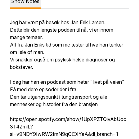
Show Notes
Jeg har vært på besøk hos Jan Erik Larsen.
Dette blir den lengste podden til nå, vi er innom
mange temaer.
Alt fra Jan Eriks tid som mc tester til hva han tenker
om Isle of man.
Vi snakker også om psykisk helse diagnoser og
bokstaver.
I dag har han en podcast som heter "livet på veien"
Få med dere episoder der i fra.
Den tar utgangspunkt i tungtransport og alle
mennesker og historier fra den bransjen
https://open.spotify.com/show/1UpXPZTQivAbUoc
3T4ZmlL?
si=v9NDY9IwRW2ImN9qOCXYaA&dl_branch=1