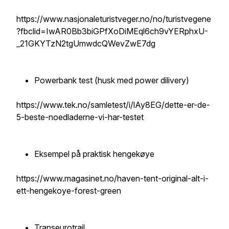
https://www.nasjonaleturistveger.no/no/turistvegene
?fbclid=IwAR0Bb3biGPfXoDiMEql6ch9vYERphxU-
_21GKYTzN2tgUmwdcQWevZwE7dg
Powerbank test (husk med power dilivery)
https://www.tek.no/samletest/i/lAy8EG/dette-er-de-
5-beste-noedladerne-vi-har-testet
Eksempel på praktisk hengekøye
https://www.magasinet.no/haven-tent-original-alt-i-
ett-hengekoye-forest-green
Transeurotrail