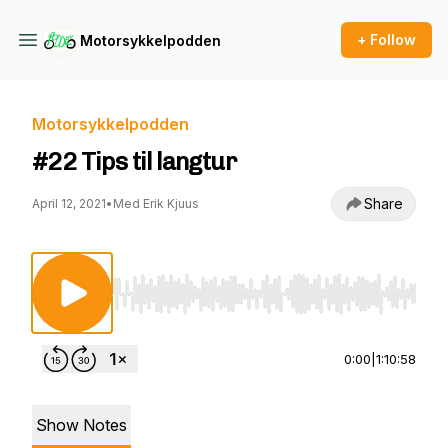
+ Follow
Motorsykkelpodden
Motorsykkelpodden
#22 Tips til langtur
Share
April 12, 2021
•
Med Erik Kjuus
Use Left/Right to seek, Home/End to jump to st
0:00
|
1:10:58
Show Notes